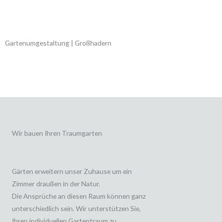
Gartenumgestaltung | Großhadern
Wir bauen Ihren Traumgarten
Gärten erweitern unser Zuhause um ein
Zimmer draußen in der Natur.
Die Ansprüche an diesen Raum können ganz
unterschiedlich sein. Wir unterstützen Sie,
Ihren individuellen Gartentraum zu