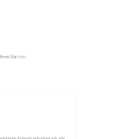
ahren Sie
hier
.
e
chtigen Schnitt erhalten wir die