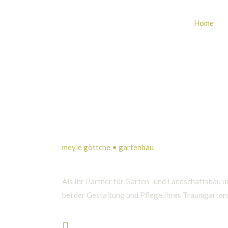
Home
meyle göttche • gartenbau
Wir bauen Ihren Traumgarten
Als Ihr Partner für Garten- und Landschaftsbau u
bei der Gestaltung und Pflege Ihres Traumgarten
089 759 999 60