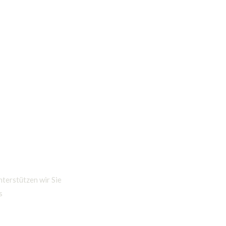
Karriere
Services
Über uns
Kontakt
nterstützen wir Sie
s