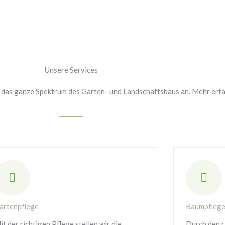
Unsere Services
n das ganze Spektrum des Garten- und Landschaftsbaus an. Mehr erf
artenpflege
Baumpfleg
it der richtigen Pflege stellen wir die
Durch den ri