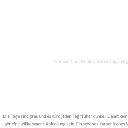
Zum
Inhalt
springen
Bienenwiese
Wie man eine Bienenwiese richtig anleg
Die Tage sind grau und es wird jeden Tag früher dunkel. Damit ke
Jahr eine willkommene Ablenkung sein. Ein schönes, farbenfrohes 