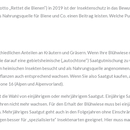
tto „Rettet die Bienen“) in 2019 ist der Insektenschutz in das Bew
 Nahrungsquelle für Biene und Co. einen Beitrag leisten. Welche Pun
hiedlichen Anteilen an Kräutern und Gräsern. Wenn Ihre Blühwiese n
 Sie darauf eine gebietsheimische („autochtone“) Saatgutmischung zu
en heimischen Insekten besucht und als Nahrungsquelle angenommen.
flanzen auch entsprechend wachsen. Wenn Sie also Saatgut kaufen, 
ne 16 (Alpen und Alpenvorland).
ist die Wahl von einjährigem oder mehrjährigem Saatgut. Einjährige
jahren nicht mehr wachsen. Für den Erhalt der Blühwiese muss bei ei
. Mehrjähriges Saatgut geht auch in den Folgejahren ohne Einschrän
en besser für „spezialisierte“ Insektenarten geeignet. Hier muss ma