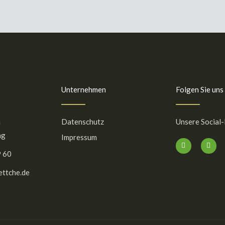
Unternehmen
Folgen Sie uns
a
Datenschutz
Unsere Social
ng
Impressum
F
I
a
n
9 60
c
s
e
t
b
a
ttche.de
o
g
o
r
k
a
-
m
f