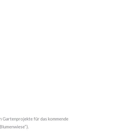
Karriere
Services
Über uns
Kontakt
nen Gartenprojekte für das kommende
„Blumenwiese“).