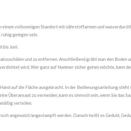
e an einem vollsonnigen Standort mit nährstoffarmen und wasserdurc
 ruhig gelegen sein.
 bis Juni.
abzuschälen und zu entfernen. Anschließend gräbt man den Boden um,
ze verdichtet wird. Wer ganz auf Nummer sicher gehen möchte, kann d
and auf die Fläche ausgebracht. In der Bedienungsanleitung steht 
 eine Überansaat zu vermeiden, kann es sinnvoll sein, wenn Sie das S
hmäßig verteilen.
 noch angewalzt/angestampft werden. Danach heißt es Geduld, Gedul